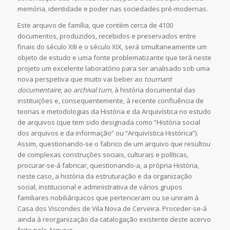
memória, identidade e poder nas sociedades pré-modernas.
Este arquivo de família, que contém cerca de 4100
documentos, produzidos, recebidos e preservados entre
finais do século XIII e o século XIX, será simultaneamente um
objeto de estudo e uma fonte problematizante que terá neste
projeto um excelente laboratório para ser analisado sob uma
nova perspetiva que muito vai beber ao
tournant
documentaire
, ao
archival turn
, à história documental das
instituições e, consequentemente, à recente confluência de
teorias e metodologias da História e da Arquivística no estudo
de arquivos (que tem sido designada como “História social
dos arquivos e da informação” ou “Arquivística Histórica”).
Assim, questionando-se o fabrico de um arquivo que resultou
de complexas construções sociais, culturais e políticas,
procurar-se-á fabricar, questionando-a, a própria História,
neste caso, a história da estruturação e da organização
social, institucional e administrativa de vários grupos
familiares nobiliárquicos que pertenceram ou se uniram à
Casa dos Viscondes de Vila Nova de Cerveira. Proceder-se-á
ainda à reorganização da catalogação existente deste acervo
feita pelo Arquivo