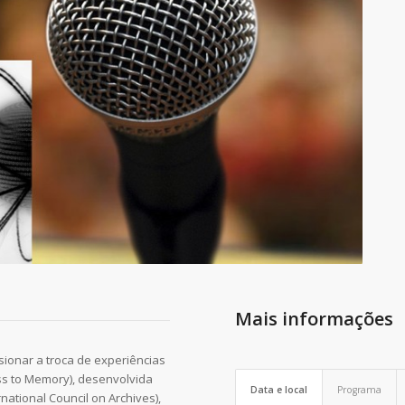
Mais informações
ionar a troca de experiências
ess to Memory), desenvolvida
Data e local
Programa
ational Council on Archives),