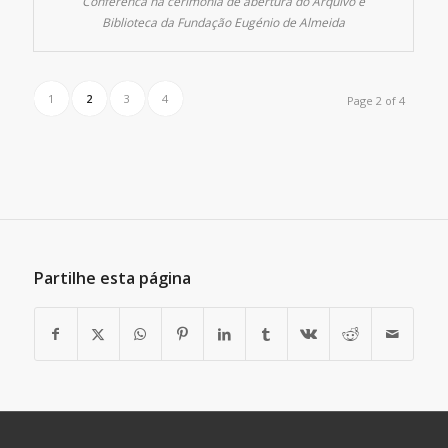
Conferênca na cerimónia de abertura do Arquivo e
Biblioteca da Fundação Eugénio de Almeida
1
2
3
4
Page 2 of 4
Partilhe esta página